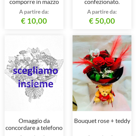
comporre in mazzo
confezionato.
per numero di steli.
A partire da:
A partire da:
€ 10,00
€ 50,00
Omaggio da
Bouquet rose + teddy
concordare a telefono
al nostro numero