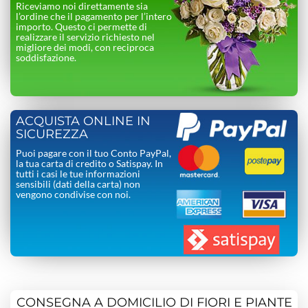
Riceviamo noi direttamente sia
l’ordine che il pagamento per l’intero
importo. Questo ci permette di
realizzare il servizio richiesto nel
migliore dei modi, con reciproca
soddisfazione.
ACQUISTA ONLINE IN
SICUREZZA
Puoi pagare con il tuo Conto PayPal,
la tua carta di credito o Satispay. In
tutti i casi le tue informazioni
sensibili (dati della carta) non
vengono condivise con noi.
CONSEGNA A DOMICILIO DI FIORI E PIANTE