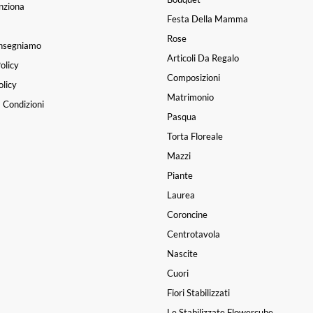
nziona
Festa Della Mamma
Rose
nsegniamo
Articoli Da Regalo
olicy
Composizioni
licy
Matrimonio
 Condizioni
Pasqua
Torta Floreale
Mazzi
Piante
Laurea
Coroncine
Centrotavola
Nascite
Cuori
Fiori Stabilizzati
Le Stabilizzate Flowercube