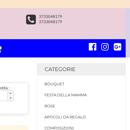
3733048179
3733048179
CATEGORIE
BOUQUET
tità :
FESTA DELLA MAMMA
ROSE
ARTICOLI DA REGALO
COMPOSIZIONI