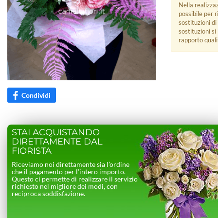
Nella realizza
possibile per 
sostituzioni di
sostituzioni s
rapporto quali
Condividi
STAI ACQUISTANDO
DIRETTAMENTE DAL
FIORISTA
Riceviamo noi direttamente sia l’ordine
che il pagamento per l’intero importo.
Questo ci permette di realizzare il servizio
richiesto nel migliore dei modi, con
reciproca soddisfazione.