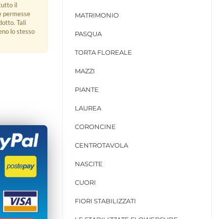
utto il
ue permesse
MATRIMONIO
dotto. Tali
eno lo stesso
PASQUA
TORTA FLOREALE
MAZZI
PIANTE
LAUREA
CORONCINE
CENTROTAVOLA
NASCITE
CUORI
FIORI STABILIZZATI