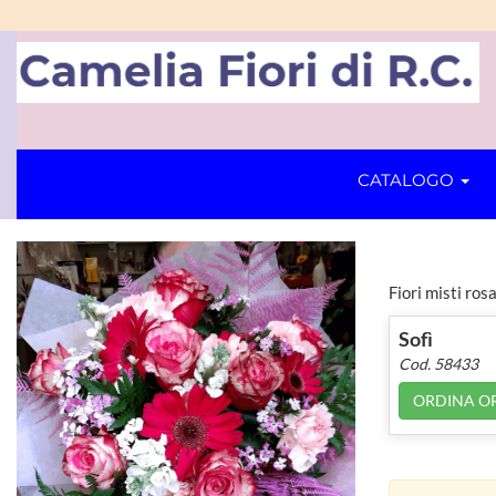
CATALOGO
Fiori misti ros
Sofì
Cod. 58433
ORDINA O